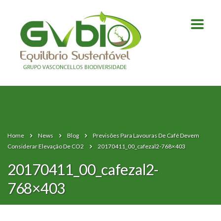
Home
News
Blog
Previsões Para Lavouras De Café Devem
Considerar Elevação De CO2
20170411_00_cafezal2-768×403
20170411_00_cafezal2-
768×403