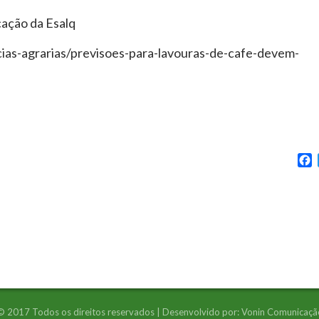
ação da Esalq
encias-agrarias/previsoes-para-lavouras-de-cafe-devem-
F
© 2017 Todos os direitos reservados | Desenvolvido por:
Vonin Comunicaçã