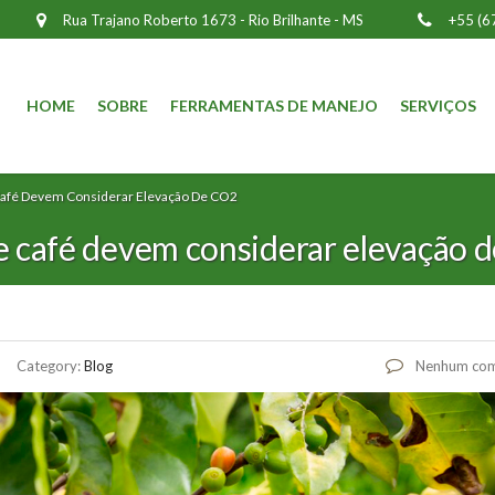
Rua Trajano Roberto 1673 - Rio Brilhante - MS
+55 (6
HOME
SOBRE
FERRAMENTAS DE MANEJO
SERVIÇOS
Café Devem Considerar Elevação De CO2
de café devem considerar elevação 
Category:
Blog
Nenhum com