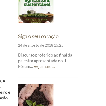
Siga o seu coração
24 de agosto de 2018 15:25
Discurso proferido ao final da
palestra apresentada no II
Fórum...
Veja mais →
, a
.
eiro e
tação