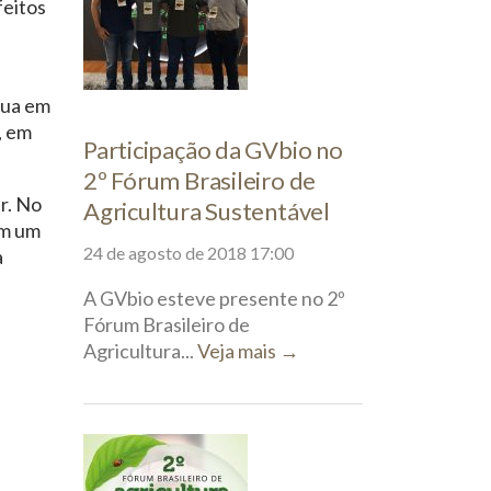
feitos
gua em
, em
Participação da GVbio no
2º Fórum Brasileiro de
r. No
Agricultura Sustentável
em um
24 de agosto de 2018 17:00
à
A GVbio esteve presente no 2º
Fórum Brasileiro de
Agricultura...
Veja mais →