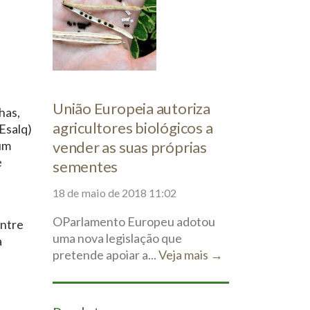
União Europeia autoriza
has,
agricultores biológicos a
Esalq)
 um
vender as suas próprias
e
sementes
18 de maio de 2018 11:02
OParlamento Europeu adotou
entre
uma nova legislação que
a
pretende apoiar a...
Veja mais →