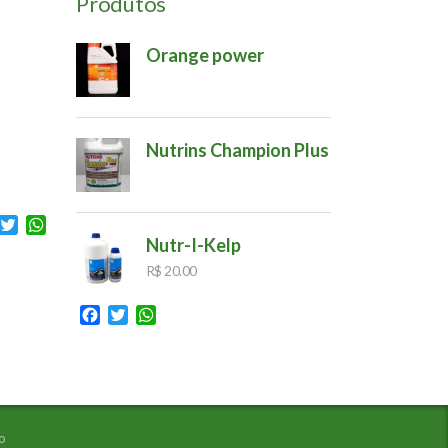
Produtos
Orange power
Nutrins Champion Plus
acebook
Twitter
WhatsApp
Nutr-I-Kelp
R$
20.00
Facebook
Twitter
WhatsApp
o