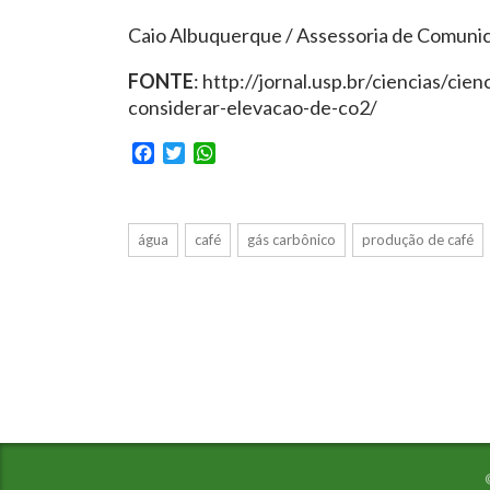
Caio Albuquerque / Assessoria de Comunic
FONTE
: http://jornal.usp.br/ciencias/ci
considerar-elevacao-de-co2/
Facebook
Twitter
WhatsApp
água
café
gás carbônico
produção de café