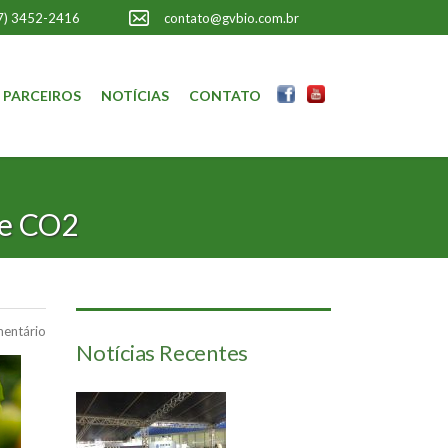
7) 3452-2416
contato@gvbio.com.br
PARCEIROS
NOTÍCIAS
CONTATO
de CO2
entário
Notícias Recentes