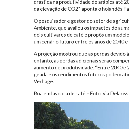
drástica na produtividade de arábica até 
da elevação de CO2”, aponta o holandês F
O pesquisador e gestor do setor de agric
Ambiente, que avaliou os impactos do aum
dois cultivares de café e propôs um modelo
um cenário futuro entre os anos de 2040 e
A projeção mostrou que as perdas devido à 
entanto, as perdas adicionais serão compe
aumento de produtividade. “Entre 2040 e 2
geada e os rendimentos futuros podem atin
Verhage.
Rua em lavoura de café – Foto: via Delari