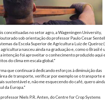
ais conceituadas no setor agro, a Wageningen University,
 doutorado sob orientação do professor Paulo Cesar Sentel
emas da Escola Superior de Agricultura Luiz de Queiroz (
 agricultura nasceu ainda na graduação e, como o Brasil é
a intenção foi aproveitar o conhecimento produzido aqui 
itos do clima em escala global.”
firma que continuará dedicando esforços à diminuição das
rea de transporte, verificar por exemplo se o transporte 
ais sustentável e, não me esquecendo do café, quero aind
sul da Europa.”
 professor Niels P.R. Anten, do Centre for Crop Systems