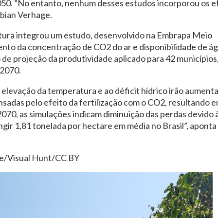
2050. “No entanto, nenhum desses estudos incorporou os e
abian Verhage.
ultura integrou um estudo, desenvolvido na Embrapa Meio
ento da concentração de CO2 do ar e disponibilidade de á
 de projeção da produtividade aplicado para 42 municípios
 2070.
elevação da temperatura e ao déficit hídrico irão aumenta
nsadas pelo efeito da fertilização com o CO2, resultando 
070, as simulações indicam diminuição das perdas devido 
gir 1,81 tonelada por hectare em média no Brasil”, aponta
sse/Visual Hunt/CC BY