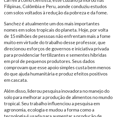
carreira como cientista, esse cubano já morou nas
Filipinas, Colômbia e Peru, aonde conduziu estudos
com solos voltados à redução da pobreza e da fome.
Sanchez é atualmente um dos mais importantes
nomes em solos tropicais do planeta. Hoje, por volta
de 15 milhões de pessoas não enfrentam mais a fome
muito em virtude do trabalho desse professor, que
direcionou esforços de governos e iniciativa privada
para providenciar fertilizantes e sementes híbridas
em prol de pequenos produtores. Seus dados
comprovam que esse apoio simples custa bem menos
do que ajuda humanitária e produz efeitos positivos
em cascata.
Além disso, liderou pesquisa inovadora no manejo do
solo para melhorar a produção de alimentos no mundo
tropical. Seu trabalho influenciou a pesquisa em
agronomia, ecologia e mudou a forma como a
tecnologia é usada para aumentar a produção de