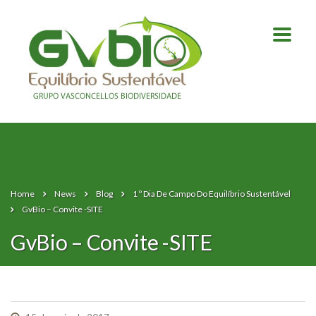
Home
News
Blog
1 º Dia De Campo Do Equilíbrio Sustentável
GvBio – Convite -SITE
GvBio – Convite -SITE