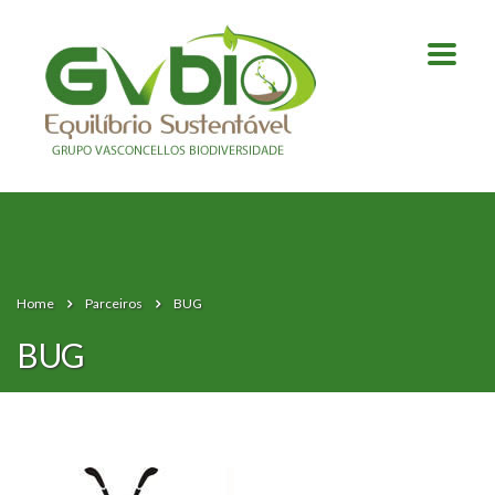
Home
Parceiros
BUG
BUG