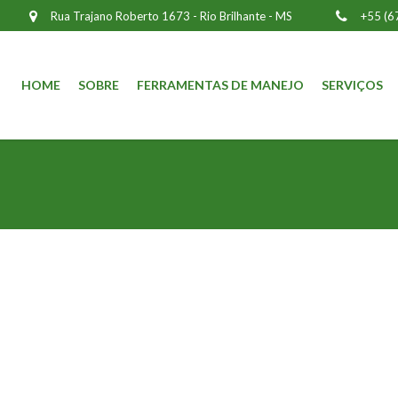
Rua Trajano Roberto 1673 - Rio Brilhante - MS
+55 (6
HOME
SOBRE
FERRAMENTAS DE MANEJO
SERVIÇOS