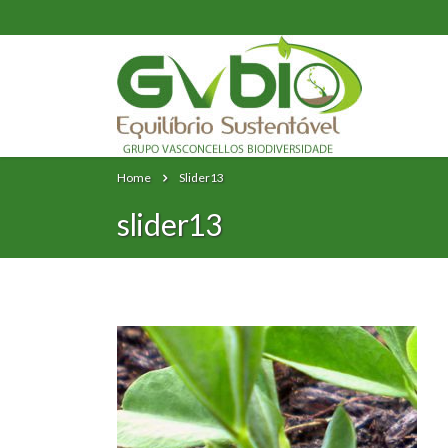
Home
Slider13
slider13