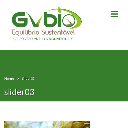
Home
Slider03
slider03